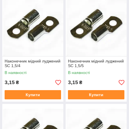
Одиниця виміру (мін. норма відвантаження):
штука.
Підходять як для обпресовування так і для
лютування.
Отвір в передній стінці хвостової частини дозволяє
візуально контролювати уведення проводу в
наконечник.
Внутрішній діаметр хвостовиків розрахований для
окінцювання мідних провідників 1, 2 і 3 класів гнучкості.
Для кабелю 4, 5 і 6 класів гнучкості, рекомендується
Наконечник мідний луджений
Наконечник мідний луджений
вибирати наконечники на один номінал більше
SC 1,5/4
SC 1,5/5
номіналу проводу.
В наявності
В наявності
3,15
3,15
₴
₴
Купити
Купити