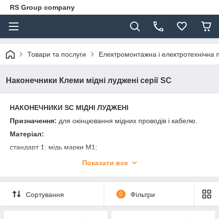
RS Group company
Товари та послуги
Електромонтажна і електротехнічна 
Наконечники Клеми мідні луджені серії SC
НАКОНЕЧНИКИ SC МІДНІ ЛУДЖЕНІ
Призначення:
для окінцювання мідних проводів і кабелю.
Матеріал:
стандарт 1: мідь марки М1;
Покриття:
Показати все
стандарт 1: олово + вісмут;
Сертифікація в Україні:
добровільна сертифікація (не
Сортування
0
Фільтри
підлягає обов'язковому декларуванню) згідно вимог ДСТУ EN
60947-1:2017.
Метод монтажу:
обпресовування або лютування.