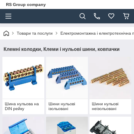
RS Group company
Товари та послуги
Електромонтажна і електротехнічна 
Клемні колодки, Клеми і нульові шини, ковпачки
Шина нульова на
Шини нульові
Шини нульові
DIN рейку
ізольовані
неізольовані