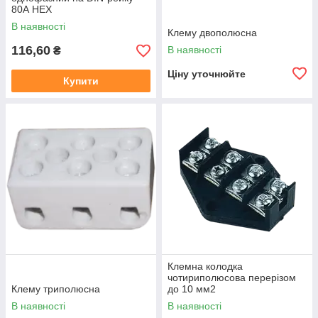
80А НЕХ
В наявності
Клему двополюсна
116,60
В наявності
₴
Ціну уточнюйте
Купити
Клемна колодка
чотириполюсова перерізом
Клему триполюсна
до 10 мм2
В наявності
В наявності