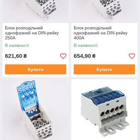
Блок розподільчий
Блок розподільчий
однофазний на DIN-рейку
однофазний на DIN-рейку
250А
400А
В наявності
В наявності
621,60
654,90
₴
₴
Купити
Купити