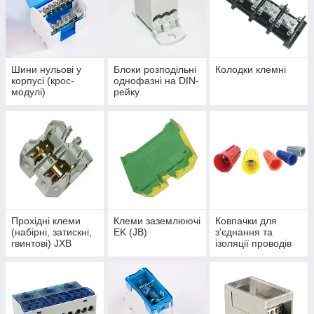
Шини нульові у
Блоки розподільні
Колодки клемні
корпусі (крос-
однофазні на DIN-
модулі)
рейку
Прохідні клеми
Клеми заземлюючі
Ковпачки для
(набірні, затискні,
EK (JB)
з'єднання та
гвинтові) JXB
ізоляції проводів