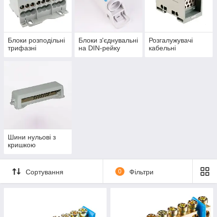
Блоки розподільні
Блоки з'єднувальні
Розгалужувачі
трифазні
на DIN-рейку
кабельні
Шини нульові з
кришкою
Сортування
0
Фільтри