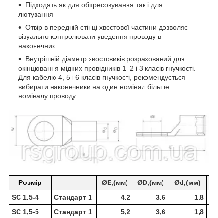
Підходять як для обпресовування так і для
лютування.
Отвір в передній стінці хвостової частини дозволяє
візуально контролювати уведення проводу в
наконечник.
Внутрішній діаметр хвостовиків розрахований для
окінцювання мідних провідників 1, 2 і 3 класів гнучкості.
Для кабелю 4, 5 і 6 класів гнучкості, рекомендується
вибирати наконечники на один номінал більше
номіналу проводу.
Розмір
ØE,(мм)
ØD,(мм)
Ød,(мм)
W
SC 1,5-4
Стандарт 1
4,2
3,6
1,8
SC 1,5-5
Стандарт 1
5,2
3,6
1,8