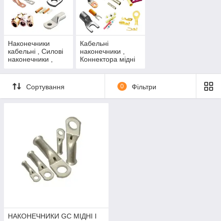
Наконечники
Кабельні
кабельні , Силові
наконечники ,
наконечники ,
Коннектора мідні
Наконечник
наконечники під
мідний (Україна )
обтиск (Китай)
Сортування
0
Фільтри
НАКОНЕЧНИКИ GC МІДНІ І