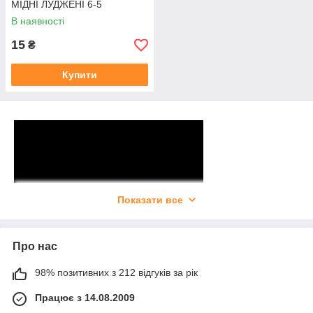
МІДНІ ЛУДЖЕНІ 6-5
В наявності
15
₴
Купити
Показати все
Про нас
Багато електриків, приходячи на виклик, позначений як
«відсутність мережі» з подивом виявляли, що весь «сир-
98% позитивних з 212 відгуків за рік
бор» відбувся тільки з-за того, що дроти поплавилися або
Працює з 14.08.2009
стоншуються просто через відсутність необхідного захисту.
Такі ситуації викликають подив, так як
ціна кабельних