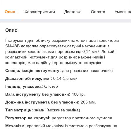
Опис
Характеристики
Доставка
Оплата
Умови п
Опис
Інструмент для обтиску розрізних наконечників і конекторів
SN-48B дозволяє опресовувати латунні наконечники з
розрізними хвостовиками перерізом від 0,14 мм². Легкий і
компактний інструмент для розрізних наконечників і
конекторів, має надійну і ергономічну конструкцію.
Спеціалізація інструменту:
для розрізних наконечників
Діапазон обтиску, мм²:
0,14-1,5 мм²
Індивід. упаковка:
блістер
Вага інструменту без упаковки:
400 гр.
Довжина інструмента без упаковки:
205 мм.
Тип матриць:
знімні (можлива заміна)
Регулятор на корпусі:
регулятор притискного зусилля
Механізм:
храповий механізм із системою розблокування