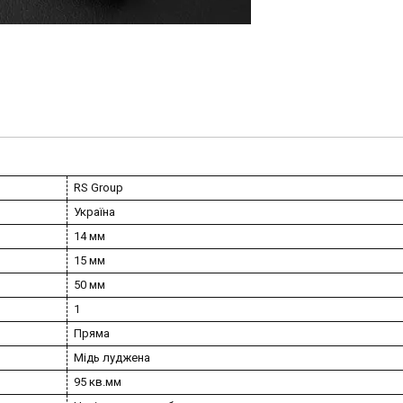
RS Group
Україна
14 мм
15 мм
50 мм
1
Пряма
Мідь луджена
95 кв.мм