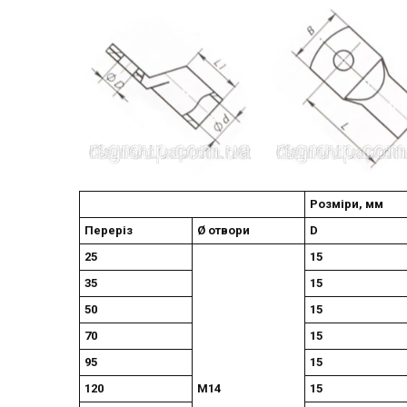
Розміри, мм
Переріз
Ø отвори
D
25
15
35
15
50
15
70
15
95
15
120
М14
15