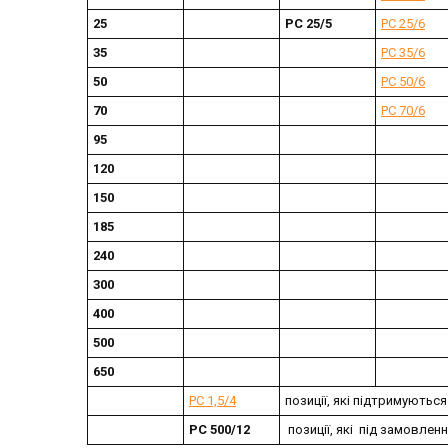
25
РС 25/5
РС 25/6
35
РС 35/6
50
РС 50/6
70
РС 70/6
95
120
150
185
240
300
400
500
650
РС 1,5/4
позиції, які підтримуються
РС 500/12
позиції, які під замовлен