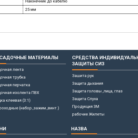
Накінечник до кабелю
25 мм
САДОЧНЫЕ МАТЕРИАЛЫ
СРЕДСТВА ИНДИВИДУАЛЬ
ЗАЩИТЫ СИЗ
очная лента
Зашита рук
очная трубка
Защита дыхания
очная перчатка
Защита головы ,лица, глаз
дочная изолента ПВХ
Защита Слуха
ка клеевая (3:1)
Продукция 3M
оходные (набор.,зажим.,винт.)
рабочие Жилеты