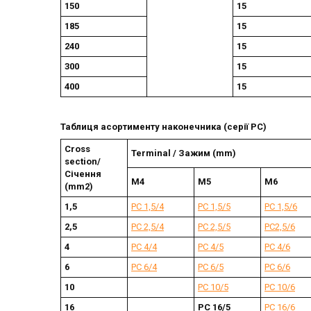
150
15
185
15
240
15
300
15
400
15
Таблиця асортименту наконечника (серії РС)
Cross
Terminal / Зажим (mm)
section/
Січення
М4
М5
М6
(mm2)
1,5
РС 1,5/4
РС 1,5/5
РС 1,5/6
2,5
РС 2,5/4
РС 2,5/5
РС2,5/6
4
РС 4/4
РС 4/5
РС 4/6
6
РС 6/4
РС 6/5
РС 6/6
10
РС 10/5
РС 10/6
16
РС 16/5
РС 16/6