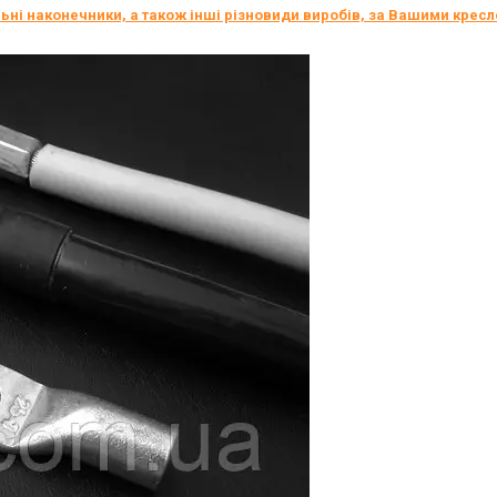
ні наконечники, а також інші різновиди виробів, за Вашими крес