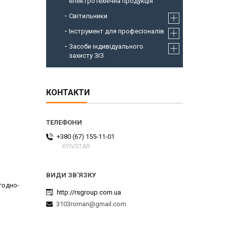
електротехнічна продукція
Світильники
Інструмент для професіоналів
Засоби індивідуального
захисту ЗІЗ
КОНТАКТИ
+380 (67) 155-11-01
KYIVSTAR
годно-
http://rsgroup.com.ua
3103roman@gmail.com