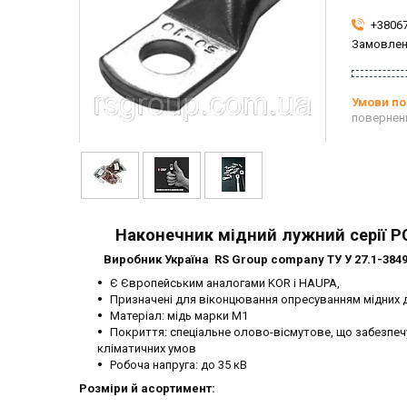
+3806
Замовлен
повернен
Наконечник мідний лужний серії Р
Виробник Україна RS Group company ТУ У 27.1-3849
Є Європейським аналогами KOR і HAUPA,
Призначені для віконцювання опресуванням мідних д
Матеріал: мідь марки М1
Покриття: спеціальне олово-вісмутове, що забезпечує
кліматичних умов
Робоча напруга: до 35 кВ
Розміри й асортимент: