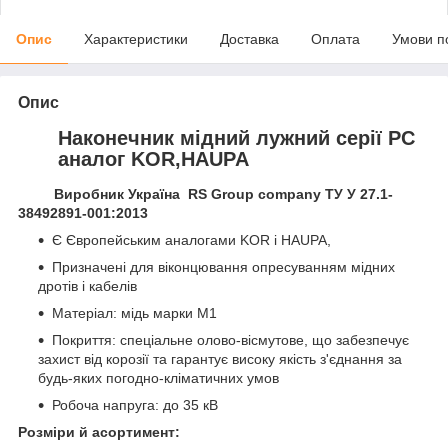
Опис
Характеристики
Доставка
Оплата
Умови п
Опис
Наконечник мідний лужний серії РС
аналог KOR,HAUPA
Виробник Україна RS Group company ТУ У 27.1-
38492891-001:2013
Є Європейським аналогами KOR і HAUPA,
Призначені для віконцювання опресуванням мідних
дротів і кабелів
Матеріал: мідь марки М1
Покриття: спеціальне олово-вісмутове, що забезпечує
захист від корозії та гарантує високу якість з'єднання за
будь-яких погодно-кліматичних умов
Робоча напруга: до 35 кВ
Розміри й асортимент: