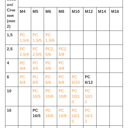
on/
Січе
М4
М5
М6
М8
М10
М12
М14
М16
ння
(mm
2)
1,5
РС
РС
РС
1,5/4
1,5/5
1,5/6
2,5
РС
РС
РС2,
РС2,
2,5/4
2,5/5
5/6
5/8
4
РС
РС
РС
РС
4/4
4/5
4/6
4/8
6
РС
РС
РС
РС
РС
РС
6/4
6/5
6/6
6/8
6/10
6/12
10
РС
РС
РС
РС
РС
10/5
10/6
10/8
10/1
10/1
0
2
16
РС
РС
РС
РС
РС
16/5
16/6
16/8
16/1
16/1
0
2