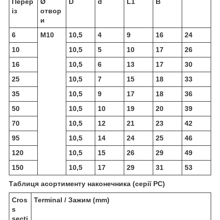
Перер
Ø
D
d
L1
B
із
отвор
и
6
М10
10,5
4
9
16
24
10
10,5
5
10
17
26
16
10,5
6
13
17
30
25
10,5
7
15
18
33
35
10,5
9
17
18
36
50
10,5
10
19
20
39
70
10,5
12
21
23
42
95
10,5
14
24
25
46
120
10,5
15
26
29
49
150
10,5
17
29
31
53
Таблиця асортименту наконечника (серії РС)
Cros
Terminal / Зажим (mm)
s
secti