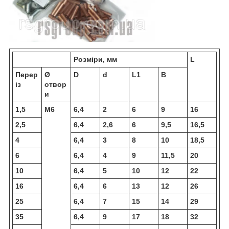
Розміри, мм
L
Перер
Ø
D
d
L1
B
із
отвор
и
1,5
М6
6,4
2
6
9
16
2,5
6,4
2,6
6
9,5
16,5
4
6,4
3
8
10
18,5
6
6,4
4
9
11,5
20
10
6,4
5
10
12
22
16
6,4
6
13
12
26
25
6,4
7
15
14
29
35
6,4
9
17
18
32