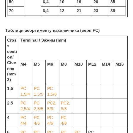
50
6,4
10
19
20
35
70
6,4
12
21
23
38
Таблиця асортименту наконечника (серії РС)
Cros
Terminal / Зажим (mm)
s
secti
on/
Січе
М4
М5
М6
М8
М10
М12
М14
М16
ння
(mm
2)
1,5
РС
РС
РС
1,5/4
1,5/5
1,5/6
2,5
РС
РС
РС2,
РС2,
2,5/4
2,5/5
5/6
5/8
4
РС
РС
РС
РС
4/4
4/5
4/6
4/8
6
РС
РС
РС
РС
РС
РС