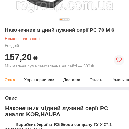
Наконечник мідний лужний серії РС 70 М 6
Немає в наявності
Роздріб
157,20
₴
Мінімальна сума замовлення на сайті — 500 ₴
Опис
Характеристики
Доставка
Оплата
Умови п
Опис
Наконечник мідний лужний серії РС
аналог KOR,HAUPA
Виробник Україна RS Group company ТУ У 27.1-