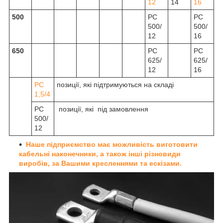
12
14
16
500
РС
РС
500/
500/
12
16
650
РС
РС
625/
625/
12
16
РС
позиції, які підтримуються на складі
1,5/4
РС
позиції, які під замовлення
500/
12
Наше підприємство має можливість виготовити
кабельні наконечники, а також інші різновиди
виробів, за Вашими кресленнями та ескізами.