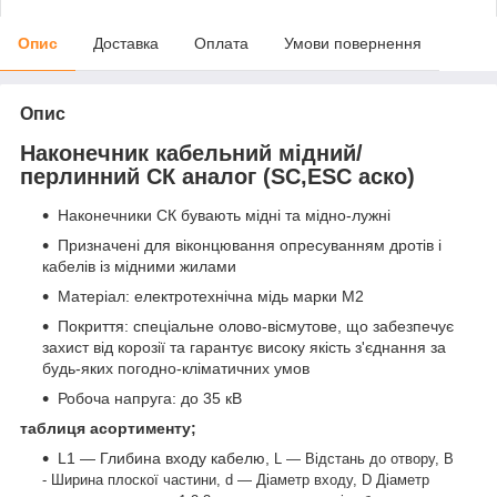
Опис
Доставка
Оплата
Умови повернення
Опис
Наконечник кабельний мідний/
перлинний СК аналог (SC,ESC аско)
Наконечники СК бувають мідні та мідно-лужні
Призначені для віконцювання опресуванням дротів і
кабелів із мідними жилами
Матеріал: електротехнічна мідь марки М2
Покриття: спеціальне олово-вісмутове, що забезпечує
захист від корозії та гарантує високу якість з'єднання за
будь-яких погодно-кліматичних умов
Робоча напруга: до 35 кВ
таблиця асортименту;
L1 — Глибина входу кабелю,
L — Відстань до отвору,
В
- Ширина плоскої частини,
d — Діаметр входу,
D Діаметр