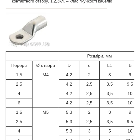
контактного отвору,
1,2,3кл. – клас гнучкості кабелю
Розміри, мм
Переріз
Ø отвори
D
d
L1
B
1,5
М4
4,2
2
3
9
2,5
4,2
2,5
3,5
9,5
4
4,2
2,5
3,5
10
6
4,2
2,5
3,5
10
1,5
М5
5,3
2
3
9
2,5
5,3
2,5
3,5
9,5
4
5,3
3
5
10