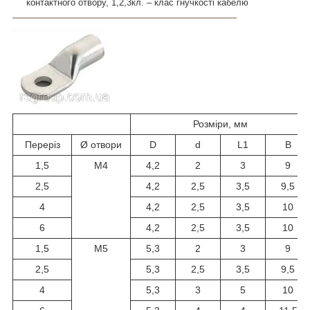
контактного отвору,
1,2,3кл. – клас гнучкості кабелю
Розміри, мм
Переріз
Ø отвори
D
d
L1
B
1,5
М4
4,2
2
3
9
2,5
4,2
2,5
3,5
9,5
4
4,2
2,5
3,5
10
6
4,2
2,5
3,5
10
1,5
М5
5,3
2
3
9
2,5
5,3
2,5
3,5
9,5
4
5,3
3
5
10