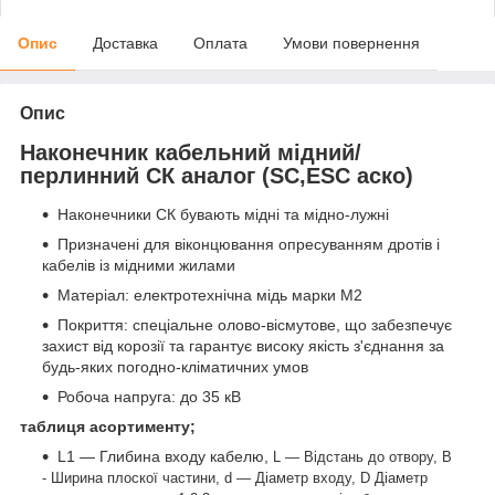
Опис
Доставка
Оплата
Умови повернення
Опис
Наконечник кабельний мідний/
перлинний СК аналог (SC,ESC аско)
Наконечники СК бувають мідні та мідно-лужні
Призначені для віконцювання опресуванням дротів і
кабелів із мідними жилами
Матеріал: електротехнічна мідь марки М2
Покриття: спеціальне олово-вісмутове, що забезпечує
захист від корозії та гарантує високу якість з'єднання за
будь-яких погодно-кліматичних умов
Робоча напруга: до 35 кВ
таблиця асортименту;
L1 — Глибина входу кабелю,
L — Відстань до отвору,
В
- Ширина плоскої частини,
d — Діаметр входу,
D Діаметр