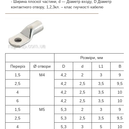
- Ширина плоскої частини,
d — Діаметр входу,
D Діаметр
контактного отвору,
1,2,3кл. – клас гнучкості кабелю
Розміри, мм
Переріз
Ø отвори
D
d
L1
B
1,5
М4
4,2
2
3
9
2,5
4,2
2,5
3,5
9,5
4
4,2
2,5
3,5
10
6
4,2
2,5
3,5
10
1,5
М5
5,3
2
3
9
2,5
5,3
2,5
3,5
9,5
4
5,3
3
5
10