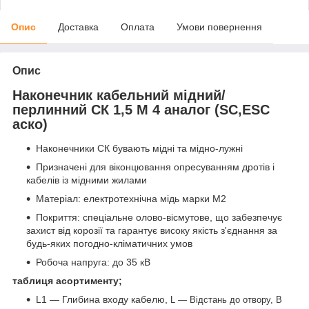
Опис
Доставка
Оплата
Умови повернення
Опис
Наконечник кабельний мідний/
перлинний СК 1,5 М 4 аналог (SC,ESC
аско)
Наконечники СК бувають мідні та мідно-лужні
Призначені для віконцювання опресуванням дротів і
кабелів із мідними жилами
Матеріал: електротехнічна мідь марки М2
Покриття: спеціальне олово-вісмутове, що забезпечує
захист від корозії та гарантує високу якість з'єднання за
будь-яких погодно-кліматичних умов
Робоча напруга: до 35 кВ
таблиця асортименту;
L1 — Глибина входу кабелю,
L — Відстань до отвору,
В