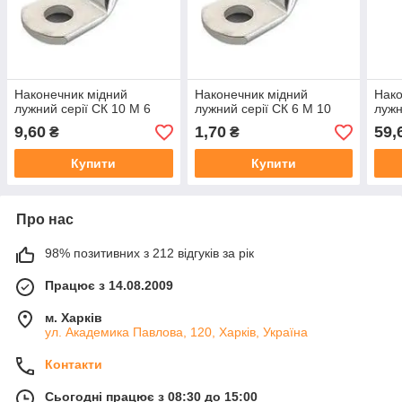
Наконечник мідний
Наконечник мідний
Нако
лужний серії СК 10 М 6
лужний серії СК 6 М 10
лужн
9,60
1,70
59,
₴
₴
Купити
Купити
Про нас
98% позитивних з 212 відгуків за рік
Працює з 14.08.2009
м. Харків
ул. Академика Павлова, 120, Харків, Україна
Контакти
Сьогодні працює з 08:30 до 15:00