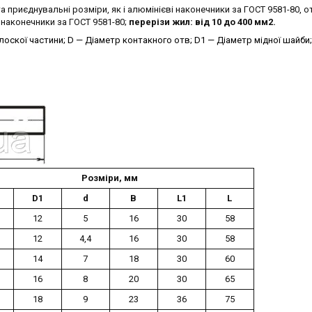
 приєднувальні розміри, як і алюмінієві наконечники за ГОСТ 9581-80, о
наконечники за ГОСТ 9581-80;
перерізи жил: від 10 до 400 мм2.
плоскої частини;
D — Діаметр контакного отв;
D1 — Діаметр мідної шайби
Розміри, мм
D1
d
B
L1
L
12
5
16
30
58
12
4,4
16
30
58
14
7
18
30
60
16
8
20
30
65
18
9
23
36
75