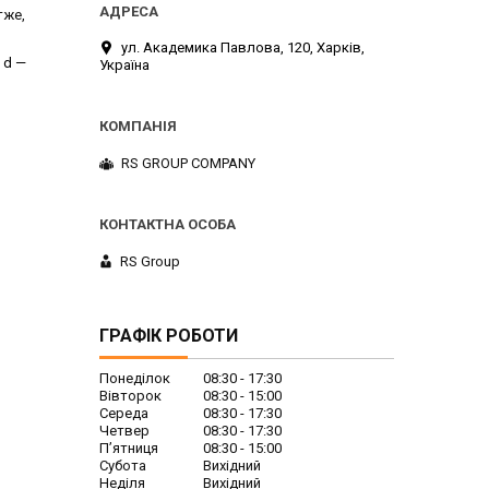
тже,
ул. Академика Павлова, 120, Харків,
;
d —
Україна
RS GROUP COMPANY
RS Group
ГРАФІК РОБОТИ
Понеділок
08:30
17:30
Вівторок
08:30
15:00
Середа
08:30
17:30
Четвер
08:30
17:30
Пʼятниця
08:30
15:00
Субота
Вихідний
Неділя
Вихідний