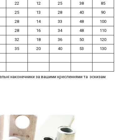
22
12
25
38
85
25
13
28
40
90
28
14
33
48
100
28
16
34
48
110
32
18
36
50
120
35
20
40
53
130
ельні наконечники за вашими кресленнями та эскизам