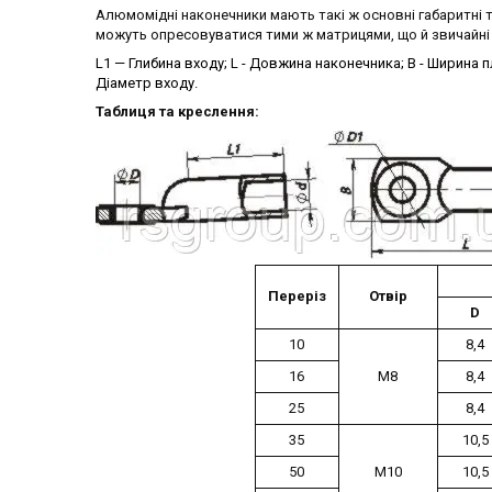
Алюмомідні наконечники мають такі ж основні габаритні та
можуть опресовуватися тими ж матрицями, що й звичайні 
L1 — Глибина входу;
L - Довжина наконечника;
В - Ширина 
Діаметр входу.
Таблиця та креслення:
Переріз
Отвір
D
10
8,4
16
М8
8,4
25
8,4
35
10,5
50
М10
10,5