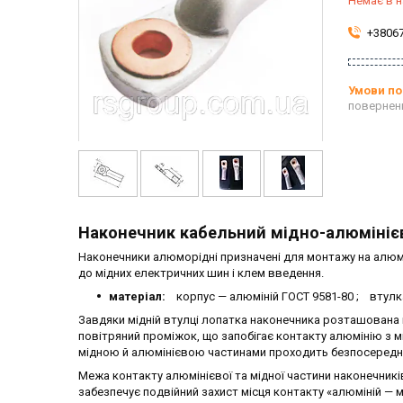
Немає в н
+3806
повернен
Наконечник кабельний мідно-алюмініє
Наконечники алюморідні призначені для монтажу на алюмі
до мідних електричних шин і клем введення.
матеріал:
корпус — алюміній ГОСТ 9581-80 ; втулк
Завдяки мідній втулці лопатка наконечника розташована
повітряний проміжок, що запобігає контакту алюмінію з 
мідною й алюмінієвою частинами проходить безпосередньо
Межа контакту алюмінієвої та мідної частини наконечник
забезпечує подвійний захист місця контакту «алюміній — м