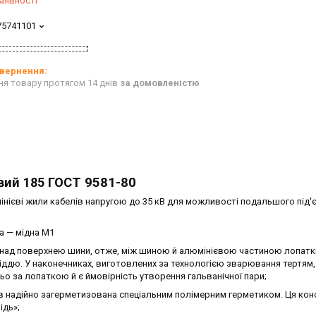
аявності
75741101
ня товару протягом 14 днів
за домовленістю
вий 185
ГОСТ 9581-80
нієві жили кабелів напругою до 35 кВ для можливості подальшого під'
а — мідна М1
 над поверхнею шини, отже, між шиною й алюмінієвою частиною лопатк
міддю. У наконечниках, виготовлених за технологією зварювання тертям
 за лопаткою й є ймовірність утворення гальванічної пари;
ів надійно загерметизована спеціальним полімерним герметиком. Ця кон
ідь»;