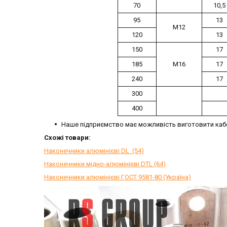
70
10,5
95
13
М12
120
13
150
17
185
М16
17
240
17
300
400
Наше підприємство має можливість виготовити каб
Схожі товари:
Наконечники алюмінієві DL (54)
Наконечники мідно-алюмінієві DTL (64)
Наконечники алюмінієві ГОСТ 9581-80 (Україна)