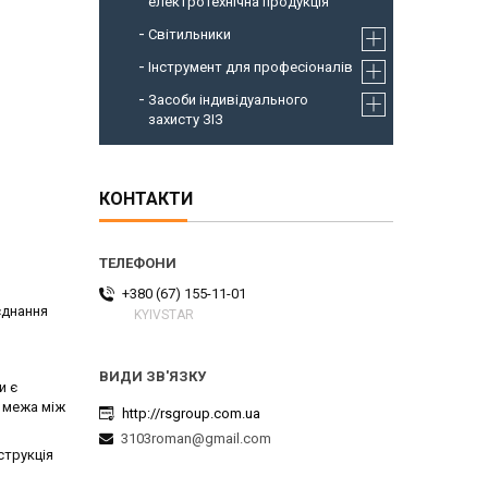
електротехнічна продукція
Світильники
Інструмент для професіоналів
Засоби індивідуального
захисту ЗІЗ
КОНТАКТИ
+380 (67) 155-11-01
єднання
KYIVSTAR
и є
, межа між
http://rsgroup.com.ua
3103roman@gmail.com
струкція