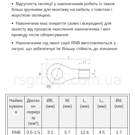
Відсутність ізоляції у наконечників робить їх також
більш зручними для монтажу на кабель з товстою і
жорсткою ізоляцією.
Наконечник має покриття (зовні і всередині) для
захисту від процесів окислення наконечника і жил
проводу після обпресування.
Наконечники під гвинт серії RNB виготовляються з
латуні, що забезпечує їм більшу стійкість до згинання.
Найме
Діапаз
ØE,
W,
L,
L₁,
Ød,
нуванн
он
(мм)
(мм)
(мм)
(мм)
(мм)
я
перері
зу
(мм²)
RNB
0,5-1,5
3.2
5.7
12.6
4.5
1.7