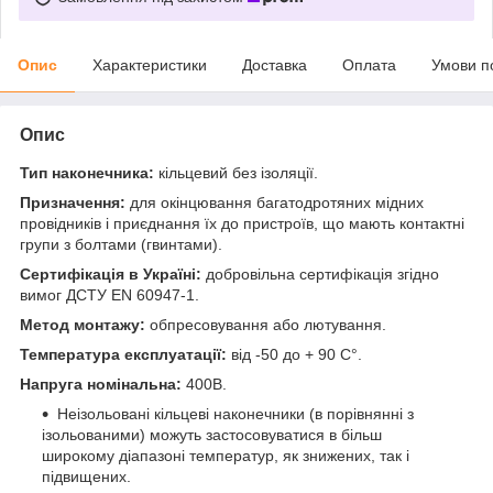
Опис
Характеристики
Доставка
Оплата
Умови п
Опис
Тип наконечника:
кільцевий без ізоляції.
Призначення:
для окінцювання багатодротяних мідних
провідників і приєднання їх до пристроїв, що мають контактні
групи з болтами (гвинтами).
Сертифікація в Україні:
добровільна сертифікація згідно
вимог ДСТУ EN 60947-1.
Метод монтажу:
обпресовування або лютування.
Температура експлуатації:
від -50 до + 90 С°.
Напруга номінальна:
400В.
Неізольовані кільцеві наконечники (в порівнянні з
ізольованими) можуть застосовуватися в більш
широкому діапазоні температур, як знижених, так і
підвищених.