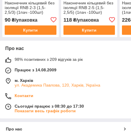
Наконечник кільцевий без
Наконечник кільцевий без
Нако
ізоляції RNB 2-3 (1,5-
ізоляції RNB 2-5 (1,5-
ізол
2,5/3) (1пач -100шт)
2,5/5) (1пач -100шт)
(1па
90
118
226
₴/упаковка
₴/упаковка
Купити
Купити
Про нас
98% позитивних з 209 відгуків за рік
Працює з 14.08.2009
м. Харків
ул. Академика Павлова, 120, Харків, Україна
Контакти
Сьогодні працює з 08:30 до 17:30
Показати весь графік роботи
Про нас