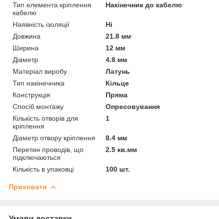
Тип елемента кріплення
Накінечник до кабелю
кабелю
Наявність ізоляції
Ні
Довжина
21.8 мм
Ширина
12 мм
Діаметр
4.8 мм
Матеріал виробу
Латунь
Тип накінечника
Кільце
Конструкція
Пряма
Спосіб монтажу
Опресовування
Кількість отворів для
1
кріплення
Діаметр отвору кріплення
8.4 мм
Перетин проводів, що
2.5 кв.мм
підключаються
Кількість в упаковці
100 шт.
Приховати
Умови доставки