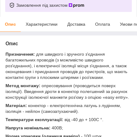
Замовлення під захистом
Опис
Характеристики
Доставка
Оплата
Умови п
Опис
Призначення:
для швидкого і зручного з'єднання
багатожильних проводів (з можливістю швидкого
роз'єднання), і електричної ізоляції місця з'єднання, а також
оконцевания і приєднання проводів до пристроїв, що мають
контактні групи з плоскими штирями і роз'ємами.
Метод монтажу:
опресовування (проводиться поверх
ізоляції). Введення дроти в конектор полегшений за рахунок
конструкції ізолюючої манжети роз'єму з опцією «easy entry».
Матеріал:
конектор - електротехнічна латунь з лудінням,
ізоляція - нейлон (самозатухаючий).
Температури експлуатації:
від -40 до + 100С °.
Напруга номінальна:
400В;
Норма упаковки (одиниця виміру)
- 100 штук.