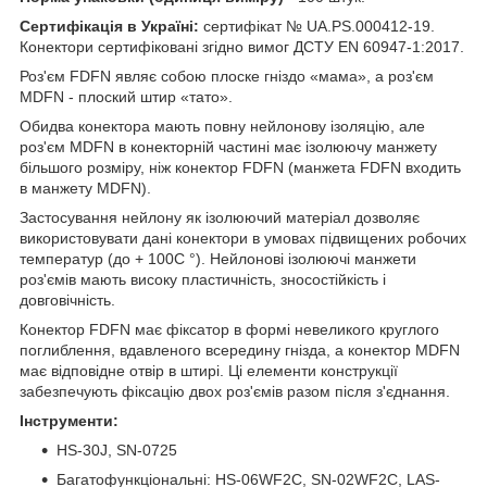
Сертифікація в Україні:
сертифікат № UA.PS.000412-19.
Конектори сертифіковані згідно вимог ДСТУ EN 60947-1:2017.
Роз'єм FDFN являє собою плоске гніздо «мама», а роз'єм
MDFN - плоский штир «тато».
Обидва конектора мають повну нейлонову ізоляцію, але
роз'єм MDFN в конекторній частині має ізолюючу манжету
більшого розміру, ніж конектор FDFN (манжета FDFN входить
в манжету MDFN).
Застосування нейлону як ізолюючий матеріал дозволяє
використовувати дані конектори в умовах підвищених робочих
температур (до + 100С °). Нейлонові ізолюючі манжети
роз'ємів мають високу пластичність, зносостійкість і
довговічність.
Конектор FDFN має фіксатор в формі невеликого круглого
поглиблення, вдавленого всередину гнізда, а конектор MDFN
має відповідне отвір в штирі. Ці елементи конструкції
забезпечують фіксацію двох роз'ємів разом після з'єднання.
Інструменти:
HS-30J, SN-0725
Багатофункціональні: HS-06WF2C, SN-02WF2C, LAS-