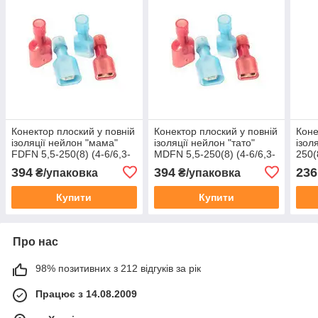
Конектор плоский у повній
Конектор плоский у повній
Коне
ізоляції нейлон "мама"
ізоляції нейлон "тато"
ізол
FDFN 5,5-250(8) (4-6/6,3-
MDFN 5,5-250(8) (4-6/6,3-
250(
0,8) (1пач -100шт)
0,8) (1пач -100шт)
(1па
394
394
236
₴/упаковка
₴/упаковка
Купити
Купити
Про нас
98% позитивних з 212 відгуків за рік
Працює з 14.08.2009