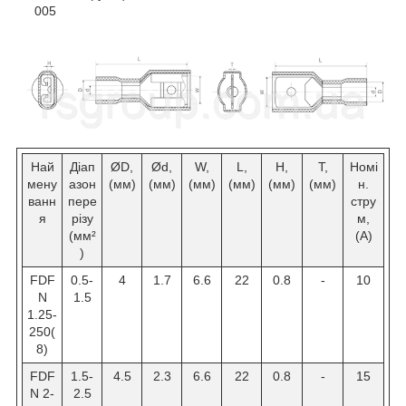
005
Най
Діап
ØD,
Ød,
W,
L,
H,
T,
Номі
мену
азон
(мм)
(мм)
(мм)
(мм)
(мм)
(мм)
н.
ванн
пере
стру
я
різу
м,
(мм²
(А)
)
FDF
0.5-
4
1.7
6.6
22
0.8
-
10
N
1.5
1.25-
250(
8)
FDF
1.5-
4.5
2.3
6.6
22
0.8
-
15
N 2-
2.5