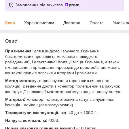
Замовлення під захистом
Опис
Характеристики
Доставка
Оплата
Умови п
Опис
Призначення:
для швидкого і зручного з'єднання
багатожильних проводів (з можливістю швидкого
роз'єднання), і електричної ізоляції місця з'єднання, а також
оконцевания і приєднання проводів до пристроїв, що мають
контактні групи з плоскими штирями і роз'ємами.
Метод монтажу:
опресовування (проводиться поверх
ізоляції). Введення дроти в конектор полегшений за рахунок
конструкції ізолюючої манжети роз'єму з опцією «easy entry».
Матеріал:
конектор - електротехнічна латунь з лудінням,
ізоляція - нейлон (самозатухаючий).
Температури експлуатації:
від -40 до + 100С °.
Напруга номінальна:
400В;
Норма упаковки (одиниця виміру)
- 100 штук.