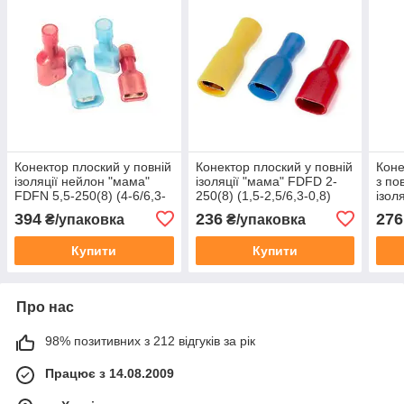
Конектор плоский у повній
Конектор плоский у повній
Коне
ізоляції нейлон "мама"
ізоляції "мама" FDFD 2-
з по
FDFN 5,5-250(8) (4-6/6,3-
250(8) (1,5-2,5/6,3-0,8)
ізол
0,8) (1пач -100шт)
(1пач -100шт)
2-25
394
236
276
₴/упаковка
₴/упаковка
(1па
Купити
Купити
Про нас
98% позитивних з 212 відгуків за рік
Працює з 14.08.2009