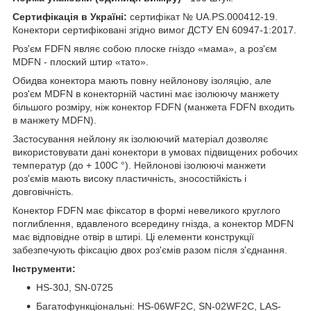
Сертифікація в Україні:
сертифікат № UA.PS.000412-19.
Конектори сертифіковані згідно вимог ДСТУ EN 60947-1:2017.
Роз'єм FDFN являє собою плоске гніздо «мама», а роз'єм
MDFN - плоский штир «тато».
Обидва конектора мають повну нейлонову ізоляцію, але
роз'єм MDFN в конекторній частині має ізолюючу манжету
більшого розміру, ніж конектор FDFN (манжета FDFN входить
в манжету MDFN).
Застосування нейлону як ізолюючий матеріал дозволяє
використовувати дані конектори в умовах підвищених робочих
температур (до + 100С °). Нейлонові ізолюючі манжети
роз'ємів мають високу пластичність, зносостійкість і
довговічність.
Конектор FDFN має фіксатор в формі невеликого круглого
поглиблення, вдавленого всередину гнізда, а конектор MDFN
має відповідне отвір в штирі. Ці елементи конструкції
забезпечують фіксацію двох роз'ємів разом після з'єднання.
Інструменти:
HS-30J, SN-0725
Багатофункціональні: HS-06WF2C, SN-02WF2C, LAS-