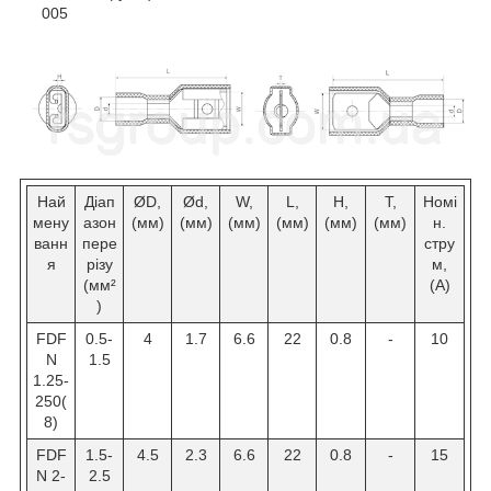
005
Най
Діап
ØD,
Ød,
W,
L,
H,
T,
Номі
мену
азон
(мм)
(мм)
(мм)
(мм)
(мм)
(мм)
н.
ванн
пере
стру
я
різу
м,
(мм²
(А)
)
FDF
0.5-
4
1.7
6.6
22
0.8
-
10
N
1.5
1.25-
250(
8)
FDF
1.5-
4.5
2.3
6.6
22
0.8
-
15
N 2-
2.5