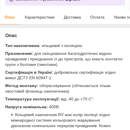
Опис
Характеристики
Доставка
Оплата
Умови п
Опис
Тип наконечника:
кільцевий з ізоляцією.
Призначення:
для окінцювання багатодротяних мідних
провідників і приєднання їх до пристроїв, що мають контактні
групи з болтами (гвинтами).
Сертифікація в Україні:
добровільна сертифікація згідно
вимог ДСТУ EN 60947-1.
Метод монтажу:
обпресовування (обтискається тільки
хвостовий фланець наконечника).
Температура експлуатації:
від -40 до +70 С°.
Напруга номінальна:
400В.
Кільцевий наконечник RV має колір ізоляції згідно
міжнародної системи кольорового маркування
діапазонів номінальних перерізів провідників. Кожен