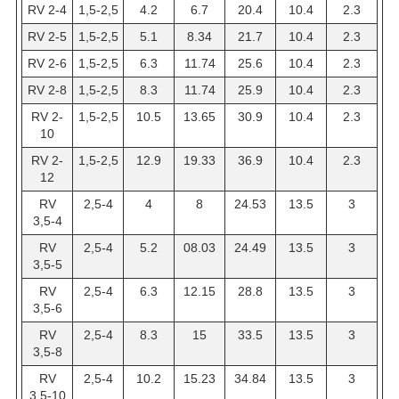
RV 2-4
1,5-2,5
4.2
6.7
20.4
10.4
2.3
RV 2-5
1,5-2,5
5.1
8.34
21.7
10.4
2.3
RV 2-6
1,5-2,5
6.3
11.74
25.6
10.4
2.3
RV 2-8
1,5-2,5
8.3
11.74
25.9
10.4
2.3
RV 2-
1,5-2,5
10.5
13.65
30.9
10.4
2.3
10
RV 2-
1,5-2,5
12.9
19.33
36.9
10.4
2.3
12
RV
2,5-4
4
8
24.53
13.5
3
3,5-4
RV
2,5-4
5.2
08.03
24.49
13.5
3
3,5-5
RV
2,5-4
6.3
12.15
28.8
13.5
3
3,5-6
RV
2,5-4
8.3
15
33.5
13.5
3
3,5-8
RV
2,5-4
10.2
15.23
34.84
13.5
3
3,5-10