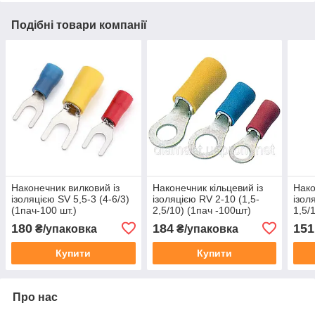
Подібні товари компанії
Наконечник вилковий із
Наконечник кільцевий із
Нако
ізоляцією SV 5,5-3 (4-6/3)
ізоляцією RV 2-10 (1,5-
ізол
(1пач-100 шт.)
2,5/10) (1пач -100шт)
1,5/
180
184
151
₴/упаковка
₴/упаковка
Купити
Купити
Про нас