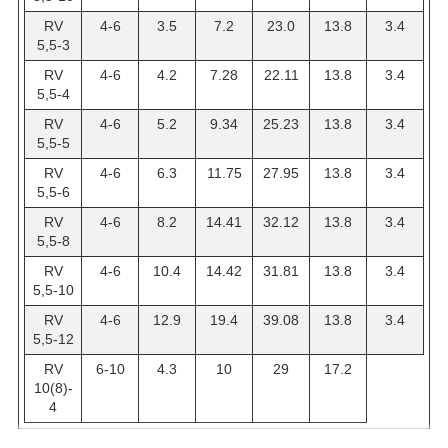
RV
4-6
3.5
7.2
23.0
13.8
3.4
5,5-3
RV
4-6
4.2
7.28
22.11
13.8
3.4
5,5-4
RV
4-6
5.2
9.34
25.23
13.8
3.4
5,5-5
RV
4-6
6.3
11.75
27.95
13.8
3.4
5,5-6
RV
4-6
8.2
14.41
32.12
13.8
3.4
5,5-8
RV
4-6
10.4
14.42
31.81
13.8
3.4
5,5-10
RV
4-6
12.9
19.4
39.08
13.8
3.4
5,5-12
RV
6-10
4.3
10
29
17.2
10(8)-
4