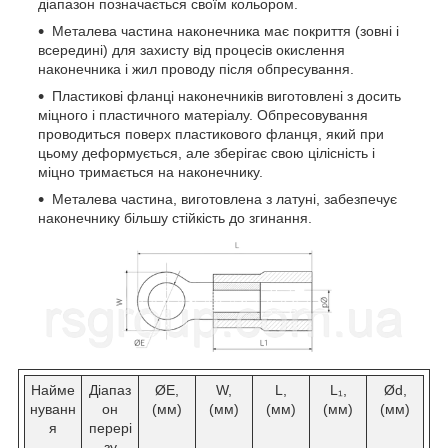
діапазон позначається своїм кольором.
Металева частина наконечника має покриття (зовні і
всередині) для захисту від процесів окислення
наконечника і жил проводу після обпресування.
Пластикові фланці наконечників виготовлені з досить
міцного і пластичного матеріалу. Обпресовування
проводиться поверх пластикового фланця, який при
цьому деформується, але зберігає свою цілісність і
міцно тримається на наконечнику.
Металева частина, виготовлена з латуні, забезпечує
наконечнику більшу стійкість до згинання.
Найме
Діапаз
ØE,
W,
L,
L₁,
Ød,
нуванн
он
(мм)
(мм)
(мм)
(мм)
(мм)
я
перері
зу