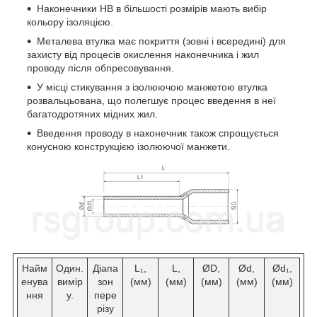
Наконечники HB в більшості розмірів мають вибір
кольору ізоляцією.
Металева втулка має покриття (зовні і всередині) для
захисту від процесів окислення наконечника і жил
проводу після обпресовування.
У місці стикування з ізолюючою манжетою втулка
розвальцьована, що полегшує процес введення в неї
багатодротяних мідних жил.
Введення проводу в наконечник також спрощується
конусною конструкцією ізолюючої манжети.
Найм
Один.
Діапа
L₁,
L,
ØD,
Ød,
Ød₁,
енува
вимір
зон
(мм)
(мм)
(мм)
(мм)
(мм)
ння
у.
пере
різу