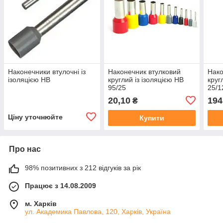
Наконечники втулочні із
Наконечник втулковий
Нако
ізоляцією НВ
круглий із ізоляцією НВ
круг
95/25
25/1
20,10
194
₴
Ціну уточнюйте
Купити
Про нас
98% позитивних з 212 відгуків за рік
Працює з 14.08.2009
м. Харків
ул. Академика Павлова, 120, Харків, Україна