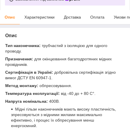
Опис
Характеристики
Доставка
Оплата
Умови п
Опис
Тип наконечника:
трубчастий з ізоляцією для одного
проводу.
Призначення:
для окінцювання багатодротяних мідних
провідників.
Сертифікація в Україні:
добровільна сертифікація згідно
вимог ДСТУ EN 60947-1.
Метод монтажу:
обпресовування.
Температура експлуатації:
від -40 до + 80 С°.
Напруга номінальна:
400В.
Мідні гільзи наконечників мають високу пластичність,
зпресовуються з мідними жилами максимально
ефективно, і процес їх обпресування менш
енергоємний.