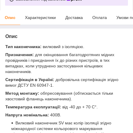
Опис
Характеристики
Доставка
Оплата
Умови п
Опис
Тип наконечника:
вилковий з ізоляцією.
Призначення:
для окінцювання багатодротяних мідних
провідників і приєднання їх до різних пристроїв, в тих
випадках, коли утруднено застосування кільцевих
наконечників.
Сертифікація в Україні:
добровільна сертифікація згідно
вимог ДСТУ EN 60947-1.
Метод монтажу:
обпресовування (обтискається тільки
хвостовий фланець наконечника).
Температура експлуатації:
від -40 до + 70 С°.
Напруга номінальна:
400В.
Вилковий наконечник SV має колір ізоляції згідно
міжнародної системи кольорового маркування