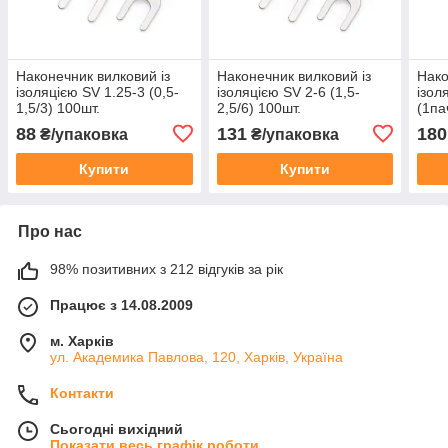
Наконечник вилковий із
Наконечник вилковий із
Нако
ізоляцією SV 1.25-3 (0,5-
ізоляцією SV 2-6 (1,5-
ізол
1,5/3) 100шт.
2,5/6) 100шт.
(1па
88
131
180
₴/упаковка
₴/упаковка
Купити
Купити
Про нас
98% позитивних з 212 відгуків за рік
Працює з 14.08.2009
м. Харків
ул. Академика Павлова, 120, Харків, Україна
Контакти
Сьогодні вихідний
Показати весь графік роботи