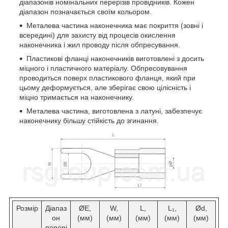
діапазонів номінальних перерізів провідників. Кожен
діапазон позначається своїм кольором.
Металева частина наконечника має покриття (зовні і
всередині) для захисту від процесів окислення
наконечника і жил проводу після обпресування.
Пластикові фланці наконечників виготовлені з досить
міцного і пластичного матеріалу. Обпресовування
проводиться поверх пластикового фланця, який при
цьому деформується, але зберігає свою цілісність і
міцно тримається на наконечнику.
Металева частина, виготовлена ​​з латуні, забезпечує
наконечнику більшу стійкість до згинання.
Розмір
Діапаз
ØE,
W,
L,
L₁,
Ød,
он
(мм)
(мм)
(мм)
(мм)
(мм)
перері