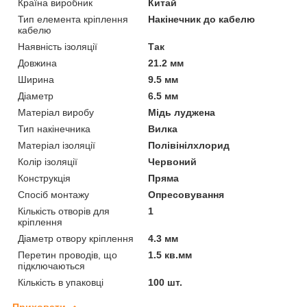
Країна виробник
Китай
Тип елемента кріплення
Накінечник до кабелю
кабелю
Наявність ізоляції
Так
Довжина
21.2 мм
Ширина
9.5 мм
Діаметр
6.5 мм
Матеріал виробу
Мідь луджена
Тип накінечника
Вилка
Матеріал ізоляції
Полівінілхлорид
Колір ізоляції
Червоний
Конструкція
Пряма
Спосіб монтажу
Опресовування
Кількість отворів для
1
кріплення
Діаметр отвору кріплення
4.3 мм
Перетин проводів, що
1.5 кв.мм
підключаються
Кількість в упаковці
100 шт.
Приховати