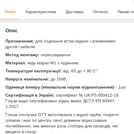
Опис
Характеристики
Доставка
Оплата
Умови п
Опис
Призначення:
для з'єднання встик мідних і алюмінієвих
дротів і кабелю.
Метод монтажу:
опресовування.
Матеріал:
мідь марки М1 з лудінням.
Температури експлуатації:
від -60 до + 90 С°.
Напруга номінальна:
до 10кВ.
Одиниця виміру (мінімальна норма відвантаження)
- 1шт.
Сертифікація в Україні:
сертифікат № UA.PS.000412-19.
Гільзи мідні сертифіковані згідно вимог ДСТУ EN 60947-
1:2017.
Гільза сполучна GTY виготовлена ​​з мідної труби, покрита
оловом і має по центру своєї довжини впрессоване
поглиблення, яке виконує роль стопора для проводів, які
вводять в гільзу.