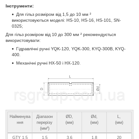
Інструменти:
Для гільз розміром від 1,5 до 10 мм ²
використовуються моделі: HS-10, HS-16, HS-101, SN-
0325;
Для гільз розміром від 10 до 300 мм ² рекомендується
використовувати:
Гідравлічні ручні YQK-120, YQK-300, KYQ-300B, KYQ-
400.
Механічні ручні HX-50 і HX-120.
Найменува
Діапазон
ØD,
Ød,
L,
ння
перерізу
(мм)
(мм)
(мм)
(мм²)
GTY 1.5
1.5
3.6
1.8
20