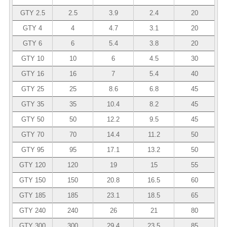
GTY 2.5
2.5
3.9
2.4
20
GTY 4
4
4.7
3.1
20
GTY 6
6
5.4
3.8
20
GTY 10
10
6
4.5
30
GTY 16
16
7
5.4
40
GTY 25
25
8.6
6.8
45
GTY 35
35
10.4
8.2
45
GTY 50
50
12.2
9.5
45
GTY 70
70
14.4
11.2
50
GTY 95
95
17.1
13.2
50
GTY 120
120
19
15
55
GTY 150
150
20.8
16.5
60
GTY 185
185
23.1
18.5
65
GTY 240
240
26
21
80
GTY 300
300
29.4
23.5
85