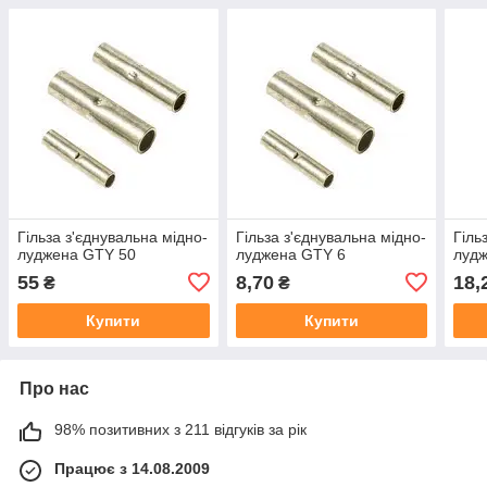
Гільза з'єднувальна мідно-
Гільза з'єднувальна мідно-
Гіль
луджена GTY 50
луджена GTY 6
луд
55
8,70
18,
₴
₴
Купити
Купити
Про нас
98% позитивних з 211 відгуків за рік
Працює з 14.08.2009