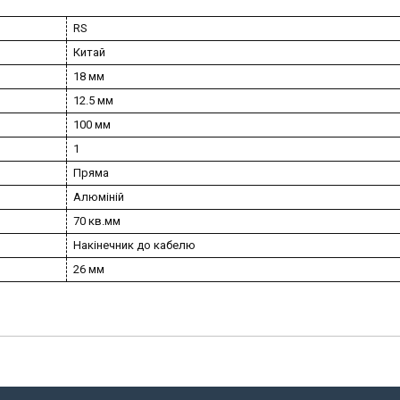
RS
Китай
18 мм
12.5 мм
100 мм
1
Пряма
Алюміній
70 кв.мм
Накінечник до кабелю
26 мм