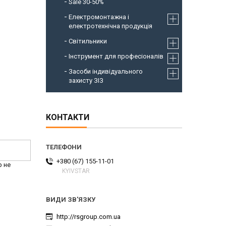
Sale 30-50%
Електромонтажна і
електротехнічна продукція
Світильники
Інструмент для професіоналів
Засоби індивідуального
захисту ЗІЗ
КОНТАКТИ
+380 (67) 155-11-01
р не
KYIVSTAR
http://rsgroup.com.ua