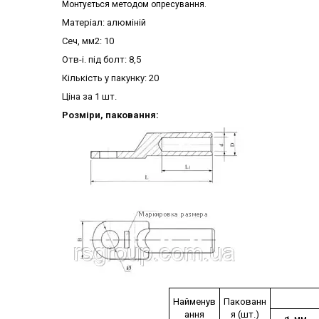
Монтується методом опресування.
Матеріал: алюміній
Сеч, мм2: 10
Отв-і. під болт: 8,5
Кількість у пакунку: 20
Ціна за 1 шт.
Розміри, паковання:
Найменув
Пакованн
ання
я (шт.)
ø, мм