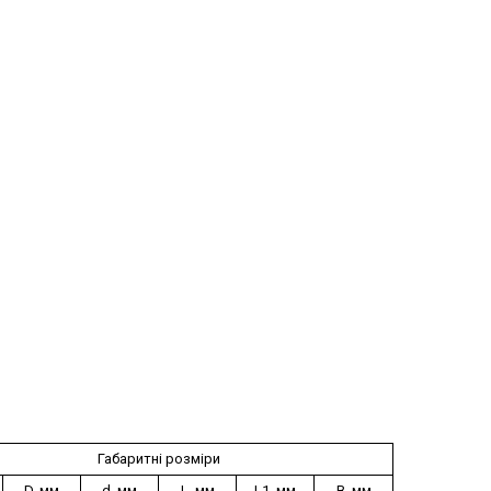
Габаритні розміри
D, мм
d, мм
L, мм
L1, мм
B, мм