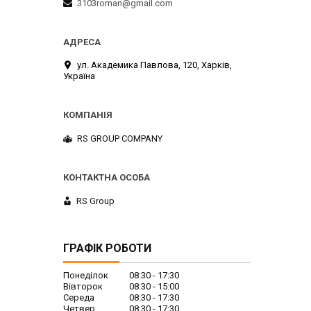
3103roman@gmail.com
ул. Академика Павлова, 120, Харків,
Україна
RS GROUP COMPANY
RS Group
ГРАФІК РОБОТИ
Понеділок
08:30
17:30
Вівторок
08:30
15:00
Середа
08:30
17:30
Четвер
08:30
17:30