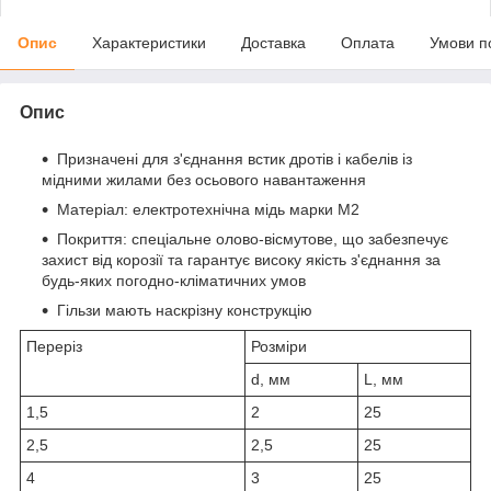
Опис
Характеристики
Доставка
Оплата
Умови п
Опис
Призначені для з'єднання встик дротів і кабелів із
мідними жилами без осьового навантаження
Матеріал: електротехнічна мідь марки М2
Покриття: спеціальне олово-вісмутове, що забезпечує
захист від корозії та гарантує високу якість з'єднання за
будь-яких погодно-кліматичних умов
Гільзи мають наскрізну конструкцію
Переріз
Розміри
d, мм
L, мм
1,5
2
25
2,5
2,5
25
4
3
25