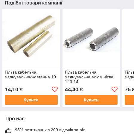
Подібні товари компанії
Гільза кабельна
Гільза кабельна
Гіль
з'єднувальна/жовтенна 10
з'єднувальна алюмінієва
з'єд
120-14
14,10
44,40
75
₴
₴
Купити
Купити
Про нас
98% позитивних з 209 відгуків за рік