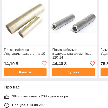
Гільза кабельна
Гільза кабельна
Гіль
з'єднувальна/жовтенна 10
з'єднувальна алюмінієва
з'єд
120-14
14,10
44,40
75
₴
₴
Купити
Купити
Про нас
98% позитивних з 209 відгуків за рік
Працює з 14.08.2009