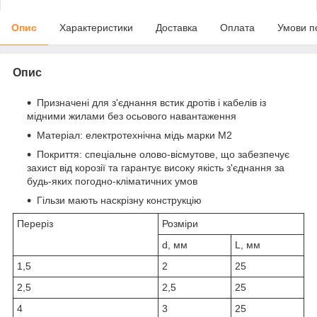
Опис
Характеристики
Доставка
Оплата
Умови п
Опис
Призначені для з'єднання встик дротів і кабелів із
мідними жилами без осьового навантаження
Матеріал: електротехнічна мідь марки М2
Покриття: спеціальне олово-вісмутове, що забезпечує
захист від корозії та гарантує високу якість з'єднання за
будь-яких погодно-кліматичних умов
Гільзи мають наскрізну конструкцію
Переріз
Розміри
d, мм
L, мм
1,5
2
25
2,5
2,5
25
4
3
25