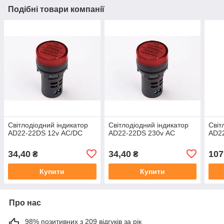
Подібні товари компанії
Світлодіодний індикатор
Світлодіодний індикатор
Світ
AD22-22DS 12v АC/DC
AD22-22DS 230v АC
AD2
34,40
34,40
107
₴
₴
Купити
Купити
Про нас
98% позитивних з 209 відгуків за рік