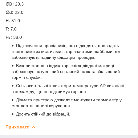
∅D:
29.3
∅d:
22.0
H:
51.0
T:
7.0
H₁:
38.0
Підключення провідників, що підводять, проводять
гвинтовими затискачами з тарілчастими шайбами, які
забезпечують надійну фіксацію проводів.
Використання в індикаторі світлодіодної матриці
забезпечує потужніший світловий потік та збільшений
термін служби.
Світлосигнальні індикатори температури AD виконані
з поліаміду, що не підтримує горіння.
Діаметр пристрою дозволяє монтувати термометр у
стандартні панелі керування.
Досить стійкий до вібрацій.
Приховати