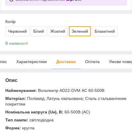
Колір
Червоний
Білий
Жовтий
Зелений
Блакитний
В наявності
пис
Характеристики
Доставка
Оплата
Умови пове
Опис
Найменування:
Вольтметр AD22-DVM АC 60-500В
Матеріал:
Поліамід; Латунь нікільована; Сталь з гальванічним
покриттям
Номінальна напруга (Uн), В:
60-500В (АС)
Тип лампи:
світлодіодна
Форма:
кругла