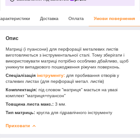
арактеристики
Доставка
Оплата
Умови повернення
Опис
Матриці (і пуансони) для перфорації металевих листів
виготовляються з інструментальної сталі. Тому зберігати і
використовувати матриці потрібно особливо дбайливо, щоб
уникнути випадкового пошкодження ріжучих поверхонь.
Спеціалізація
інструменту:
для пробивання отворів у
сталевих листах (для перфорації метал. листів)
Комплектація:
під словом "матриця" мається на увазі
комплект "матриця+пуансон"
Товщина листа макс.:
3 мм.
Тип матриць:
кругла для гідравлічного інструменту
Приховати