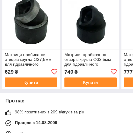
Матриця пробивання
Матриця пробивання
Мат
отворів кругла ∅27,5мм
отворів кругла ∅32,5мм
отво
для гідравлічного
для гідравлічного
гідр
інструменту SYK
інструменту SYK
SYK
629
740
777
₴
₴
Купити
Купити
Про нас
98% позитивних з 209 відгуків за рік
Працює з 14.08.2009