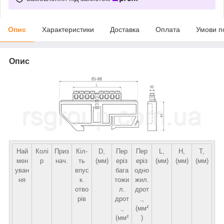
Опис
Характеристики
Доставка
Оплата
Умови п
Опис
Най
Колі
Приз
Кіл-
D,
Пер
Пер
L,
H,
T,
мен
р
нач.
ть
(мм)
еріз
еріз
(мм)
(мм)
(мм)
уван
впус
бага
одно
ня
к.
тожи
жил.
отво
л.
дрот
рів
дрот
.,
.,
(мм²
(мм²
)