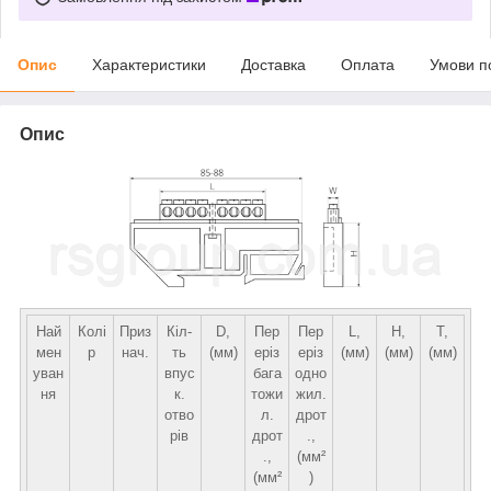
Опис
Характеристики
Доставка
Оплата
Умови п
Опис
Най
Колі
Приз
Кіл-
D,
Пер
Пер
L,
H,
T,
мен
р
нач.
ть
(мм)
еріз
еріз
(мм)
(мм)
(мм)
уван
впус
бага
одно
ня
к.
тожи
жил.
отво
л.
дрот
рів
дрот
.,
.,
(мм²
(мм²
)