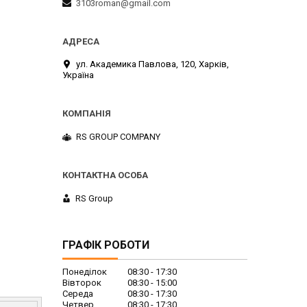
3103roman@gmail.com
ул. Академика Павлова, 120, Харків,
Україна
RS GROUP COMPANY
RS Group
ГРАФІК РОБОТИ
Понеділок
08:30
17:30
Вівторок
08:30
15:00
Середа
08:30
17:30
Четвер
08:30
17:30