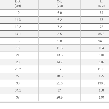
ØD,
Ød,
L,
(мм)
(мм)
(мм)
10
6.9
64
11.3
6.2
67
12.2
7.2
75
14.1
8.5
85.5
16
9.8
94.3
18
11.6
104
21
13.5
110
23
14.7
116
25.2
17
118.5
27
18.5
125
30
21.6
130.5
34.1
24
138
37
26.9
140