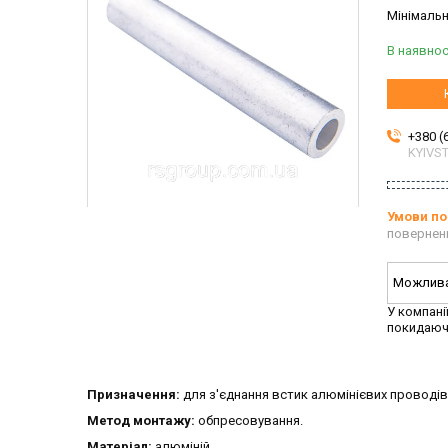
Мінімальн
В наявнос
+380 (
KYIVS
повернен
У компані
покидаюч
Призначення:
для з'єднання встик алюмінієвих проводів
Метод монтажу:
обпресовування.
Матеріал:
алюміній.