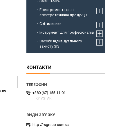
Sale 30-50%
Електромонтажна і
електротехнічна продукція
Світильники
Інструмент для професіоналів
Засоби індивідуального
захисту ЗІЗ
КОНТАКТИ
р не
+380 (67) 155-11-01
KYIVSTAR
http://rsgroup.com.ua