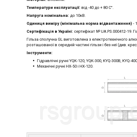
Температури експлуатації:
від -40 до + 80 С°.
Напруга номінальна:
до 10кВ.
Одиниця виміру (мінімальна норма відвантаження)
- 
Сертифікація в Україні:
сертифікат № UA.PS.000412-19. Гі
Гільза сполучна GL виготовлена ​​з електротехнічного ал
розташованої в середній частині гільзи і без неї (див. кре
Інструменти:
Гідравлічні ручні YQK-120, YQK-300, KYQ-300B, KYQ-400
Механічні ручні HX-50 і HX-120.