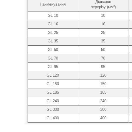
Діапазон
Найменування
перерізу (мм²)
GL 10
10
GL 16
16
GL 25
25
GL 35
35
GL 50
50
GL 70
70
GL 95
95
GL 120
120
GL 150
150
GL 185
185
GL 240
240
GL 300
300
GL 400
400