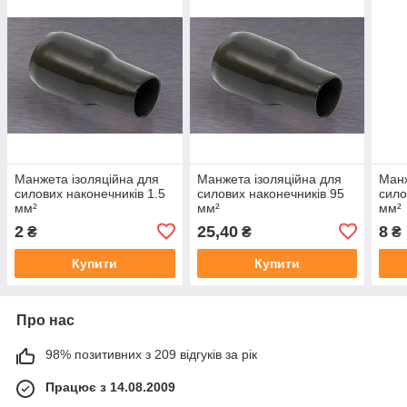
Манжета ізоляційна для
Манжета ізоляційна для
Манж
силових наконечників 1.5
силових наконечників 95
сило
мм²
мм²
мм²
2
25,40
8
₴
₴
₴
Купити
Купити
Про нас
98% позитивних з 209 відгуків за рік
Працює з 14.08.2009