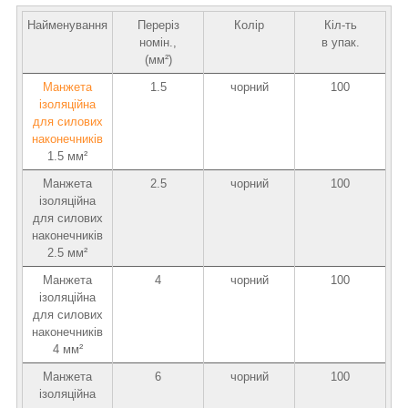
Найменування
Переріз
Колір
Кіл-ть
номін.,
в упак.
(мм²)
Манжета
1.5
чорний
100
ізоляційна
для силових
наконечників
1.5 мм²
Манжета
2.5
чорний
100
ізоляційна
для силових
наконечників
2.5 мм²
Манжета
4
чорний
100
ізоляційна
для силових
наконечників
4 мм²
Манжета
6
чорний
100
ізоляційна