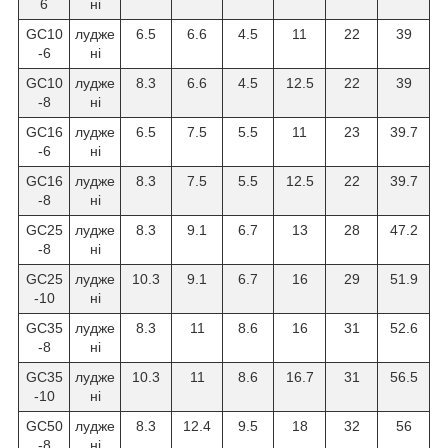
6
ні
GC10
лудже
6.5
6.6
4.5
11
22
39
-6
ні
GC10
лудже
8.3
6.6
4.5
12.5
22
39
-8
ні
GC16
лудже
6.5
7.5
5.5
11
23
39.7
-6
ні
GC16
лудже
8.3
7.5
5.5
12.5
22
39.7
-8
ні
GC25
лудже
8.3
9.1
6.7
13
28
47.2
-8
ні
GC25
лудже
10.3
9.1
6.7
16
29
51.9
-10
ні
GC35
лудже
8.3
11
8.6
16
31
52.6
-8
ні
GC35
лудже
10.3
11
8.6
16.7
31
56.5
-10
ні
GC50
лудже
8.3
12.4
9.5
18
32
56
-8
ні