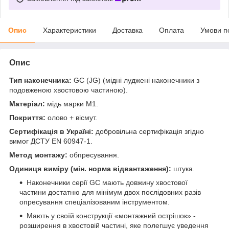
Опис
Характеристики
Доставка
Оплата
Умови п
Опис
Тип наконечника:
GC (JG) (мідні луджені наконечники з
подовженою хвостовою частиною).
Матеріал:
мідь марки М1.
Покриття:
олово + вісмут.
Сертифікація в Україні:
добровільна сертифікація згідно
вимог ДСТУ EN 60947-1.
Метод монтажу:
обпресування.
Одиниця виміру (мін. норма відвантаження):
штука.
Наконечники серії GC мають довжину хвостової
частини достатню для мінімум двох послідовних разів
опресування спеціалізованим інструментом.
Мають у своїй конструкції «монтажний острішок» -
розширення в хвостовій частині, яке полегшує уведення