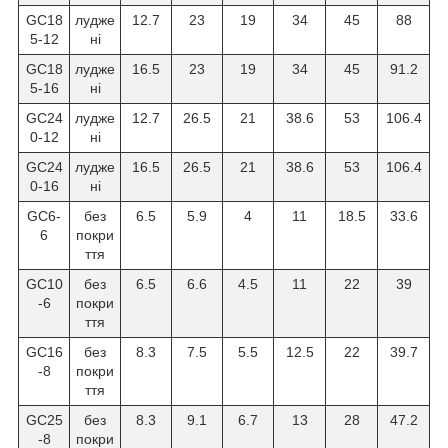
GC18
лудже
12.7
23
19
34
45
88
5-12
ні
GC18
лудже
16.5
23
19
34
45
91.2
5-16
ні
GC24
лудже
12.7
26.5
21
38.6
53
106.4
0-12
ні
GC24
лудже
16.5
26.5
21
38.6
53
106.4
0-16
ні
GC6-
без
6.5
5.9
4
11
18.5
33.6
6
покри
ття
GC10
без
6.5
6.6
4.5
11
22
39
-6
покри
ття
GC16
без
8.3
7.5
5.5
12.5
22
39.7
-8
покри
ття
GC25
без
8.3
9.1
6.7
13
28
47.2
-8
покри