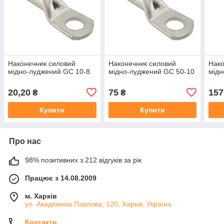
Наконечник силовий
Наконечник силовий
Нако
мідно-луджений GC 10-8
мідно-луджений GC 50-10
мідн
20,20
75
157
₴
₴
Купити
Купити
Про нас
98% позитивних з 212 відгуків за рік
Працює з 14.08.2009
м. Харків
ул. Академика Павлова, 120, Харків, Україна
Контакти