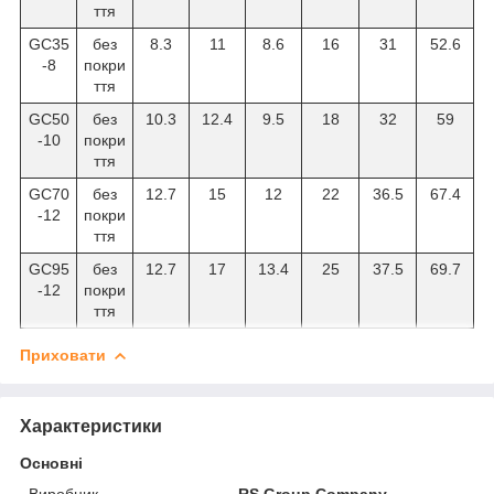
ття
GC35
без
8.3
11
8.6
16
31
52.6
-8
покри
ття
GC50
без
10.3
12.4
9.5
18
32
59
-10
покри
ття
GC70
без
12.7
15
12
22
36.5
67.4
-12
покри
ття
GC95
без
12.7
17
13.4
25
37.5
69.7
-12
покри
ття
Приховати
Характеристики
Основні
Виробник
RS Group Company