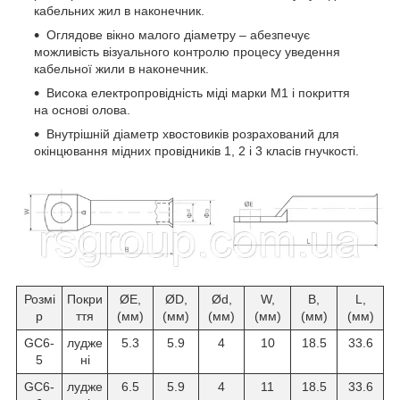
кабельних жил в наконечник.
Оглядове вікно малого діаметру – абезпечує
можливість візуального контролю процесу уведення
кабельної жили в наконечник.
Висока електропровідність міді марки М1 і покриття
на основі олова.
Внутрішній діаметр хвостовиків розрахований для
окінцювання мідних провідників 1, 2 і 3 класів гнучкості.
Розмі
Покри
ØE,
ØD,
Ød,
W,
B,
L,
р
ття
(мм)
(мм)
(мм)
(мм)
(мм)
(мм)
GC6-
лудже
5.3
5.9
4
10
18.5
33.6
5
ні
GC6-
лудже
6.5
5.9
4
11
18.5
33.6