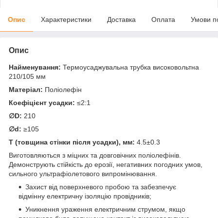
Опис
Характеристики
Доставка
Оплата
Умови п
Опис
Найменування:
Термоусаджувальна трубка високовольтна
210/105 мм
Матеріал:
Поліолефін
Коефіцієнт усадки:
≤2:1
∅D:
210
∅d:
≥105
T (товщина стінки після усадки), мм:
4.5±0.3
Виготовляються з міцних та довговічних поліолефінів.
Демонструють стійкість до ерозії, негативних погодних умов,
сильного ультрафіолетового випромінювання.
Захист від поверхневого пробою та забезпечує
відмінну електричну ізоляцію провідників;
Уникнення ураження електричним струмом, якщо