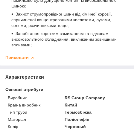
помилково було допущено контакт із високовольтною
шиною;
Захист струмопровідної шини від хімічної корозії,
спричиненої концентрованими кислотами, лугами,
солями, розчинниками тощо;
Запобігання коротким замиканням та відмовам
високовольтного обладнання, викликаним зовнішніми
впливами;
Приховати
Характеристики
Основні атрибути
Виробник
RS Group Company
Країна виробник
Китай
Тип труби
Термозбіжна
Матеріал
Поліолефін
Колір
Червоний