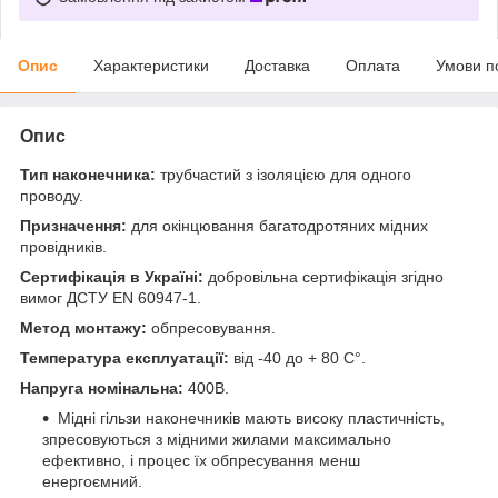
Опис
Характеристики
Доставка
Оплата
Умови п
Опис
Тип наконечника:
трубчастий з ізоляцією для одного
проводу.
Призначення:
для окінцювання багатодротяних мідних
провідників.
Сертифікація в Україні:
добровільна сертифікація згідно
вимог ДСТУ EN 60947-1.
Метод монтажу:
обпресовування.
Температура експлуатації:
від -40 до + 80 С°.
Напруга номінальна:
400В.
Мідні гільзи наконечників мають високу пластичність,
зпресовуються з мідними жилами максимально
ефективно, і процес їх обпресування менш
енергоємний.