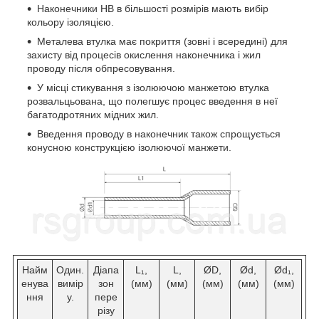
Наконечники HB в більшості розмірів мають вибір
кольору ізоляцією.
Металева втулка має покриття (зовні і всередині) для
захисту від процесів окислення наконечника і жил
проводу після обпресовування.
У місці стикування з ізолюючою манжетою втулка
розвальцьована, що полегшує процес введення в неї
багатодротяних мідних жил.
Введення проводу в наконечник також спрощується
конусною конструкцією ізолюючої манжети.
Найм
Один.
Діапа
L₁,
L,
ØD,
Ød,
Ød₁,
енува
вимір
зон
(мм)
(мм)
(мм)
(мм)
(мм)
ння
у.
пере
різу