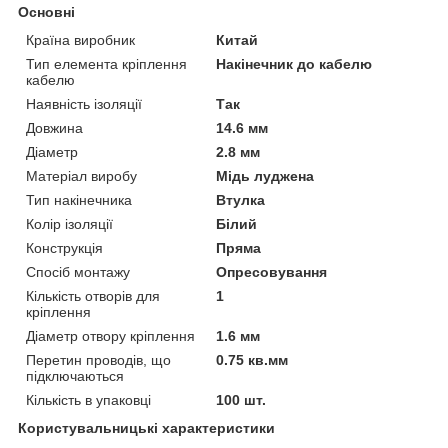
Основні
Країна виробник
Китай
Тип елемента кріплення
Накінечник до кабелю
кабелю
Наявність ізоляції
Так
Довжина
14.6 мм
Діаметр
2.8 мм
Матеріал виробу
Мідь луджена
Тип накінечника
Втулка
Колір ізоляції
Білий
Конструкція
Пряма
Спосіб монтажу
Опресовування
Кількість отворів для
1
кріплення
Діаметр отвору кріплення
1.6 мм
Перетин проводів, що
0.75 кв.мм
підключаються
Кількість в упаковці
100 шт.
Користувальницькі характеристики