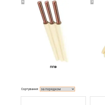
6
3
ППВ