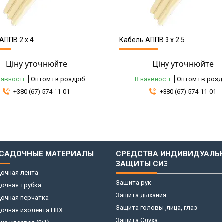
АППВ 2 х 4
Кабель АППВ 3 х 2.5
Ціну уточнюйте
Ціну уточнюйте
аявності
Оптом і в роздріб
В наявності
Оптом і в розд
+380 (67) 574-11-01
+380 (67) 574-11-01
САДОЧНЫЕ МАТЕРИАЛЫ
СРЕДСТВА ИНДИВИДУАЛЬ
ЗАЩИТЫ СИЗ
очная лента
Зашита рук
очная трубка
Защита дыхания
очная перчатка
Защита головы ,лица, глаз
дочная изолента ПВХ
Защита Слуха