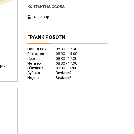
RS Group
ГРАФІК РОБОТИ
Понеділок
08:30
17:30
Вівторок
08:30
15:00
Середа
08:30
17:30
Четвер
08:30
17:30
ріб
Пʼятниця
08:30
15:00
Субота
Вихідний
Неділя
Вихідний