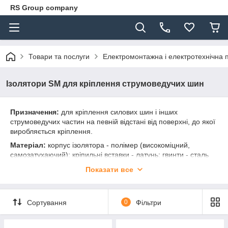
RS Group company
Товари та послуги
Електромонтажна і електротехнічна 
Ізолятори SM для кріплення струмоведучих шин
Призначення:
для кріплення силових шин і інших
струмоведучих частин на певній відстані від поверхні, до якої
виробляється кріплення.
Матеріал:
корпус ізолятора - полімер (високоміцний,
самозатухаючий); кріпильні вставки - латунь; гвинти - сталь
оцинкована.
Показати все
Метод монтажу:
за допомогою двох болтів. Один болт
кріпить ізолятор до поверхні, а другий зміцнює токоведущую
деталь до ізолятора. Болти, що поставляються з
Сортування
0
Фільтри
ізоляторами, універсальні, так як дозволяють застосовувати
як ріжкові і накидні ключі, так і викрутки.