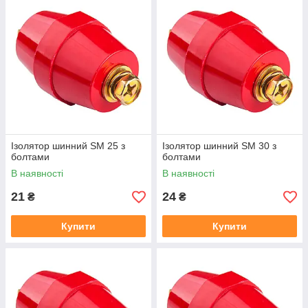
Температури експлуатації:
від -40 до + 60 °С.
Напруга номінальна:
до 1000В.
Одиниця виміру (мінімальна норма відвантаження)
- 1шт.
Маркування:
висота ізолятора без урахування болтів (мм).
Ізолятор шинний SM 25 з
Ізолятор шинний SM 30 з
болтами
болтами
В наявності
В наявності
21
24
₴
₴
Купити
Купити