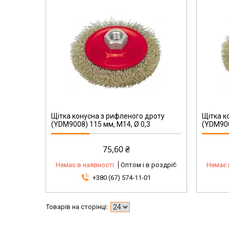
Щітка конусна з рифленого дроту
Щітка к
(YDM9008) 115 мм, М14, Ø 0,3
(YDM900
75,60 ₴
Немає в наявності
Оптом і в роздріб
Немає 
+380 (67) 574-11-01