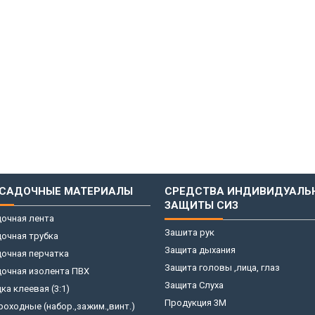
САДОЧНЫЕ МАТЕРИАЛЫ
СРЕДСТВА ИНДИВИДУАЛЬ
ЗАЩИТЫ СИЗ
очная лента
Зашита рук
очная трубка
Защита дыхания
очная перчатка
Защита головы ,лица, глаз
дочная изолента ПВХ
Защита Слуха
ка клеевая (3:1)
Продукция 3M
оходные (набор.,зажим.,винт.)