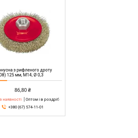
онусна з рифленого дроту
8) 125 мм, М14, Ø 0,3
86,80 ₴
в наявності
Оптом і в роздріб
+380 (67) 574-11-01