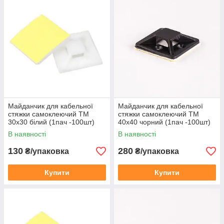
№UA.PS.000920-20. Добровільна сертифікація згідно з
вимогами ДСТУ EN 62275:2015
Універсальні майданчики - це майданчики, які мають і
клейову основу та отвір для монтажу до поверхні за
допомогою гвинта. Самоклеюча основа дає можливість
тимчасової або пробної (розмічальної) фіксації майданчика
до поверхні, а отвір дозволяє надійно закріпити майданчик.
Так як отвір знаходиться в центрі майданчика, монтаж таких
майданчиків за допомогою гвинтів можливий тільки до
монтажу хомутів до майданчика.
Майданчик для кабельної
Майданчик для кабельної
стяжки самоклеючий TM
стяжки самоклеючий TM
30х30 білий (1пач -100шт)
40х40 чорний (1пач -100шт)
В наявності
В наявності
130
280
₴/упаковка
₴/упаковка
Купити
Купити