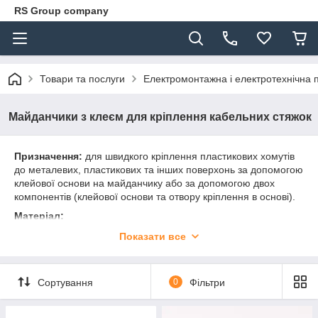
RS Group company
Товари та послуги
Електромонтажна і електротехнічна 
Майданчики з клеєм для кріплення кабельних стяжок
Призначення:
для швидкого кріплення пластикових хомутів
до металевих, пластикових та інших поверхонь за допомогою
клейової основи на майданчику або за допомогою двох
компонентів (клейової основи та отвору кріплення в основі).
Матеріал:
Майданчики універсальні – поліамід 6.6 (нейлон);
Показати все
Температура монтажу:
0°С.
Робочі температури:
від -40 до +85 °С.
Сортування
0
Фільтри
Колір майданчиків:
білий та чорний.
Майданчики сертифіковані в Україні.
Сертифікат