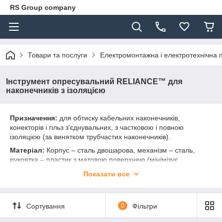
RS Group company
Товари та послуги
Електромонтажна і електротехнічна 
Інструмент опресувальний RELIANCE™ для
наконечників з ізоляцією
Призначення:
для обтиску кабельних наконечників,
конекторів і гільз з'єднувальних, з частковою і повною
ізоляцією (за винятком трубчастих наконечників).
Матеріал:
Корпус – сталь двошарова, механізм – сталь,
рукоятка – пластик з матовою поверхнею (мінімізує
можливість ковзання).
Показати все
Температури експлуатації:
від -30 до + 60 С°.
Сортування
0
Фільтри